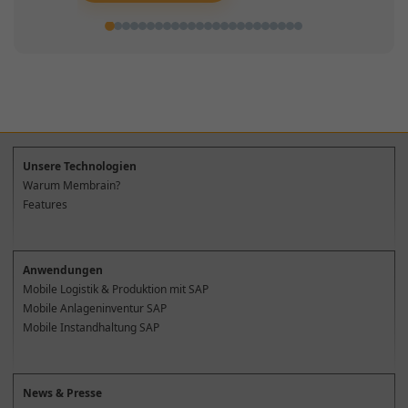
Unsere Technologien
Warum Membrain?
Features
Anwendungen
Mobile Logistik & Produktion mit SAP
Mobile Anlageninventur SAP
Mobile Instandhaltung SAP
News & Presse