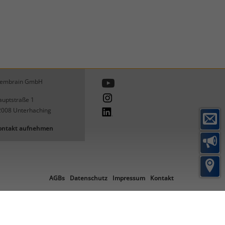
embrain GmbH
uptstraße 1
2008
Unterhaching
ontakt aufnehmen
AGBs
Datenschutz
Impressum
Kontakt