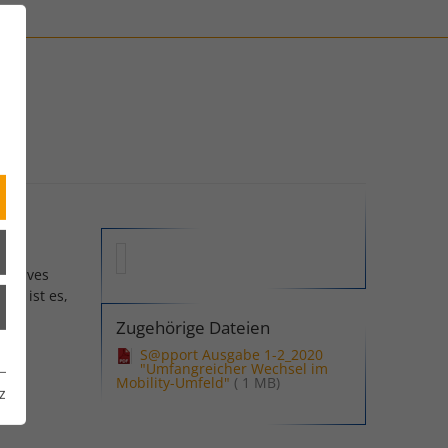
natives
nd ist es,
Zugehörige Dateien
S@pport Ausgabe 1-2_2020
"Umfangreicher Wechsel im
Mobility-Umfeld"
( 1 MB)
z