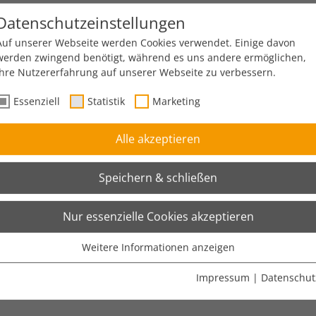
Datenschutzeinstellungen
im Mobility-Umfeld
Auf unserer Webseite werden Cookies verwendet. Einige davon
werden zwingend benötigt, während es uns andere ermöglichen,
Ihre Nutzererfahrung auf unserer Webseite zu verbessern.
lity-Umfeld
Essenziell
Statistik
Marketing
Alle akzeptieren
Speichern & schließen
digung müssen Industrieunternehmen den Umstieg auf ein alter
iduellen Bedürfnisse an mobile Anwendungen abstimmen. Entscheide
Nur essenzielle Cookies akzeptieren
n.
Weitere Informationen anzeigen
Essenziell
Essenzielle Cookies werden für grundlegende Funktionen der
Impressum
|
Datenschut
Webseite benötigt. Dadurch ist gewährleistet, dass die Webseite
einwandfrei funktioniert.