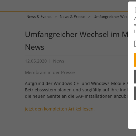
News & Events
News & Presse
Umfangreicher Wechsel 
Umfangreicher Wechsel im Mobi
News
12.05.2020
News
Membrain in der Presse
Aufgrund der Windows-CE- und Windows-Mobile-Abkün
Betriebssystem planen und sorgfältig auf ihre indiv
die neuen Geräte an die SAP-Installationen anzubinde
Jetzt den kompletten Artikel lesen.