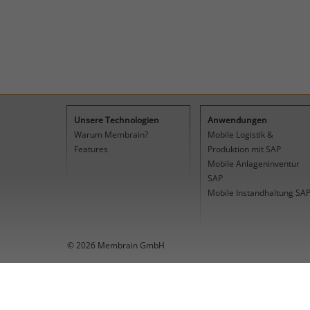
Unsere Technologien
Anwendungen
Warum Membrain?
Mobile Logistik &
Features
Produktion mit SAP
Mobile Anlageninventur
SAP
Mobile Instandhaltung SA
© 2026 Membrain GmbH