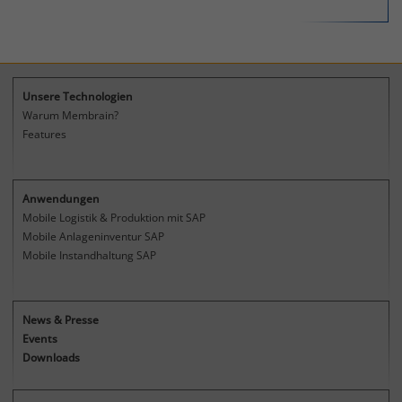
Zweck
Name
Matomo
allen Seitenanfragen bei.
Website.
Anbieter
Membrain GmbH
Laufzeit
1 Jahr
Unsere Technologien
Warum Membrain?
Verbesserung der Nutzerfreundlichkeit
Features
und Leistungsfähigkeit unserer
Websites. Anonymisierte Auswertung
Zweck
der Nutzung von Funktionen und
Anwendungen
Besucherhäufigkeit von Inhalten auf
Mobile Logistik & Produktion mit SAP
dem Servern der Membrain GmbH.
Mobile Anlageninventur SAP
Mobile Instandhaltung SAP
News & Presse
Events
Downloads