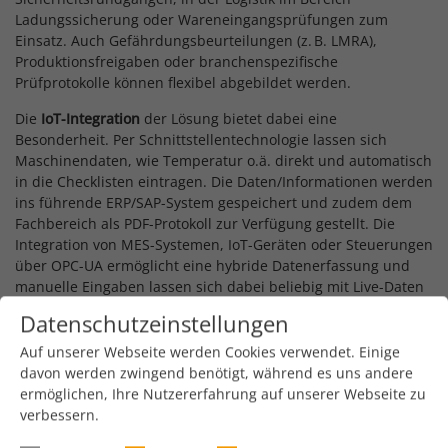
Ladungssicherung oder Wareneingangsprüfungen zum
Einsatz. Auch Gefährdungsbeurteilungen (z. B. LMRA),
Produktionsfreigaben oder branchenspezifische
Prüfprotokolle können flexibel abgebildet werden.
Die
IoT-Integration
der Lösung bietet dabei eine
Besonderheit. Per Schnittstellentechnologie lassen sich
Maschinendaten, wie Temperatur o.ä. direkt und automatisch
in die Checklisten eintragen. Die Daten/Informationen werden
ins führende ERP/SAP-System gespeichert und zudem dem
Fachbereich als PDF-Protokoll zur Verfügung gestellt. Die
Integration von MES-Systemen, IoT-Geräten oder Steuerungen
über OPC-UA ermöglicht eine hybride Datenerfassung und
manuelle Eingaben lassen sich dabei beliebig mit Live-Daten
aus Maschinen oder Sensoren kombinieren.
Datenschutzeinstellungen
Auditkonform und prozesssicher
Auf unserer Webseite werden Cookies verwendet. Einige
Die Checklisten von Membrain bieten umfassende
davon werden zwingend benötigt, während es uns andere
Unterstützung bei internen und externen Audits: Checklisten
ermöglichen, Ihre Nutzererfahrung auf unserer Webseite zu
werden revisionssicher archiviert, inklusive Zeitstempel,
verbessern.
digitaler Signatur, Bildmaterial und PDF-Dokumentation. Für