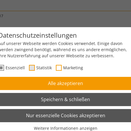
17
Datenschutzeinstellungen
Auf unserer Webseite werden Cookies verwendet. Einige davon
werden zwingend benötigt, während es uns andere ermöglichen,
Ihre Nutzererfahrung auf unserer Webseite zu verbessern.
Essenziell
Statistik
Marketing
, der internationale Fachmesse für Distribution, Material- und
Alle akzeptieren
tgart auf unserem
Messestand B33 in Halle 6
begrüßen zu dürfen.
ungsunternehmen treffen sich, um alles über innovative Produkte, 
Speichern & schließen
- und Distributionslogistik zu erfahren.
Nur essenzielle Cookies akzeptieren
sich auf Ihren Besuch. Gemeinsam diskutieren wir über die neue
Weitere Informationen anzeigen