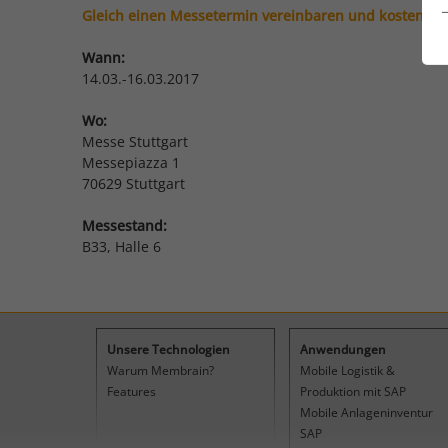
Gleich einen Messetermin vereinbaren und kostenloses
Wann:
14.03.-16.03.2017
Wo:
Messe Stuttgart
Messepiazza 1
70629 Stuttgart
Messestand:
B33, Halle 6
Unsere Technologien
Anwendungen
Warum Membrain?
Mobile Logistik &
Features
Produktion mit SAP
Mobile Anlageninventur
SAP