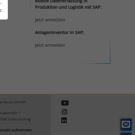
Mobile Datenerfassung in
Produktion und Logistik mit SAP:
z
Jetzt anmelden
Anlageninventur in SAP:
Jetzt anmelden
embrain GmbH
uptstraße 1
2008
Unterhaching
ontakt aufnehmen