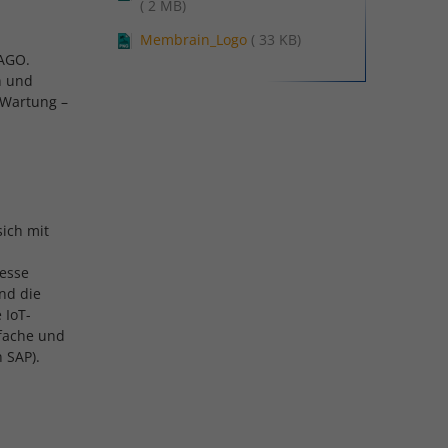
( 2 MB)
Membrain_Logo
( 33 KB)
WAGO.
n und
 Wartung –
sich mit
zesse
und die
 IoT-
nfache und
n SAP).