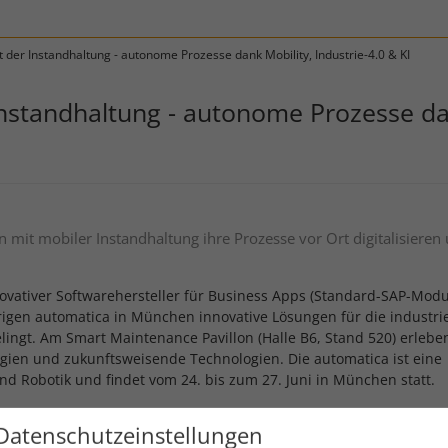
 der Instandhaltung - autonome Prozesse dank Mobility, Industrie-4.0 & KI
nstandhaltung - autonome Prozesse dank
mit mobiler Instandhaltung ihre Prozesse vor Ort digitalisieren
ativer Softwarehersteller für Business Apps (Standard-SAP-Modu
hrigen automatica in München innovative Lösungen für die industrie
elingt. Am Smart Maintenance Pavillon (Halle B6, Stand 520) erleb
tegien und zukunftsweisende Technologien. Die automatica ist eine
und Robotik und findet vom 24. bis zum 27. Juni in München statt.
Datenschutzeinstellungen