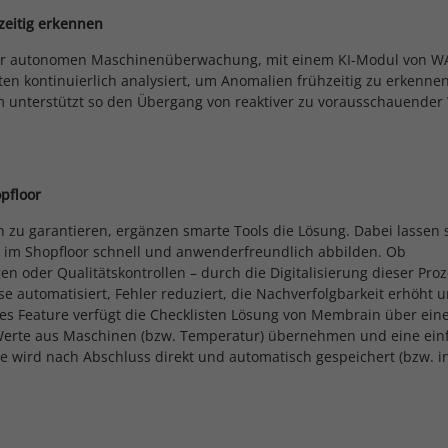
zeitig erkennen
Anbieter
Membrain Gmbh
Statistik
zur autonomen Maschinenüberwachung, mit einem KI-Modul von 
Laufzeit
1 Jahr
Cookie-Informationen anzeigen
Name
Google Analytics
ten kontinuierlich analysiert, um Anomalien frühzeitig zu erkenne
unterstützt so den Übergang von reaktiver zu vorausschauender
Dieses Cookie wird verwendet, um Ihre
Anbieter
Google, LLC
Marketing
Zweck
Cookie-Einstellungen für diese Website zu
speichern.
Laufzeit
bis zu zwei Jahre
Cookie-Informationen anzeigen
Name
Google AdSense
opfloor
Verbesserung der Nutzerfreundlichkeit und
Name
fe_typo_user
Anbieter
Google, LLC
 zu garantieren, ergänzen smarte Tools die Lösung. Dabei lassen 
Leistungsfähigkeit unserer Websites.
fe im Shopfloor schnell und anwenderfreundlich abbilden. Ob
Zweck
Anonymisierte Auswertung der Nutzung von
Anbieter
Membrain GmbH
Laufzeit
bis zu 3 Monate
n oder Qualitätskontrollen – durch die Digitalisierung dieser Pro
Funktionen und Besucherhäufigkeit von
se automatisiert, Fehler reduziert, die Nachverfolgbarkeit erhöht 
Inhalten.
Laufzeit
Session
Anzeige von individuellen Inhalten und
eues Feature verfügt die Checklisten Lösung von Membrain über eine
Zweck
Werbung auf Partner-Websites. Basis ist das
e Werte aus Maschinen (bzw. Temperatur) übernehmen und eine ei
Behält die Zustände des Benutzers bei allen
Nutzerverhalten auf unserer Website.
te wird nach Abschluss direkt und automatisch gespeichert (bzw. i
Zweck
Name
Matomo
Seitenanfragen bei.
Anbieter
Membrain GmbH