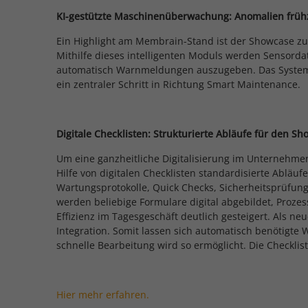
KI-gestützte Maschinenüberwachung: Anomalien früh
Ein Highlight am Membrain-Stand ist der Showcase 
Mithilfe dieses intelligenten Moduls werden Sensorda
automatisch Warnmeldungen auszugeben. Das System 
ein zentraler Schritt in Richtung Smart Maintenance.
Digitale Checklisten: Strukturierte Abläufe für den Sh
Um eine ganzheitliche Digitalisierung im Unternehmen
Hilfe von digitalen Checklisten standardisierte Abläu
Wartungsprotokolle, Quick Checks, Sicherheitsprüfunge
werden beliebige Formulare digital abgebildet, Prozes
Effizienz im Tagesgeschäft deutlich gesteigert. Als n
Integration. Somit lassen sich automatisch benötigt
schnelle Bearbeitung wird so ermöglicht. Die Checklis
Hier mehr erfahren.