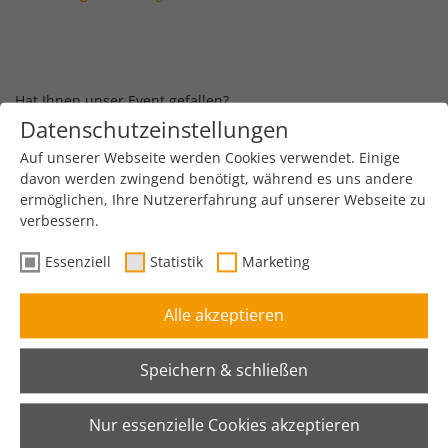
Hat Ihnen unser Event gefallen?
Wir freuen uns, wenn Sie sich ein paar Minuten Zeit nehmen,
Datenschutzeinstellungen
um die Veranstaltung zu bewerten.
Auf unserer Webseite werden Cookies verwendet. Einige
Zum Bewertungsbogen gelangen Sie
hier.
davon werden zwingend benötigt, während es uns andere
ermöglichen, Ihre Nutzererfahrung auf unserer Webseite zu
Erfahren Sie mehr über
mobile Logistik & Produktion
.
verbessern.
Essenziell
Statistik
Marketing
Alle akzeptieren
Speichern & schließen
Nur essenzielle Cookies akzeptieren