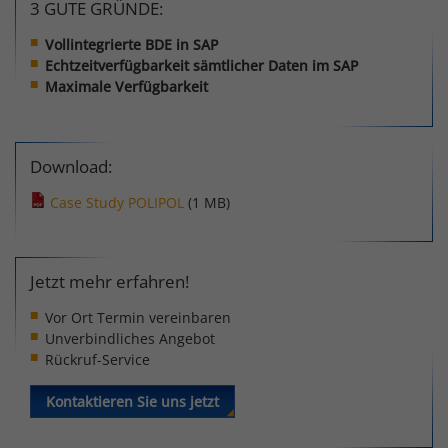
3 GUTE GRÜNDE:
allen Seitenanfragen bei.
Website.
Anbieter
Membrain GmbH
Vollintegrierte BDE in SAP
Echtzeitverfügbarkeit sämtlicher Daten im SAP
Laufzeit
1 Jahr
Maximale Verfügbarkeit
Verbesserung der Nutzerfreundlichkeit
und Leistungsfähigkeit unserer
Download:
Websites. Anonymisierte Auswertung
Zweck
der Nutzung von Funktionen und
Case Study POLIPOL
(1 MB)
Besucherhäufigkeit von Inhalten auf
dem Servern der Membrain GmbH.
Jetzt mehr erfahren!
Vor Ort Termin vereinbaren
Unverbindliches Angebot
Rückruf-Service
Kontaktieren Sie uns jetzt