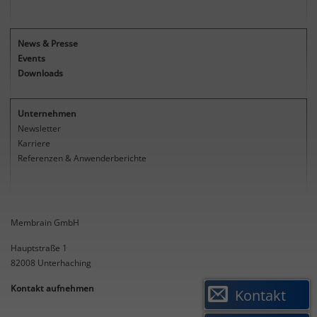
und Leistungsfähigkeit unserer
Websites. Anonymisierte Auswertung
Zweck
der Nutzung von Funktionen und
News & Presse
Besucherhäufigkeit von Inhalten auf
Events
dem Servern der Membrain GmbH.
Downloads
Unternehmen
Newsletter
Karriere
Referenzen & Anwenderberichte
Membrain GmbH
Hauptstraße 1
82008
Unterhaching
Kontakt aufnehmen
Kontakt