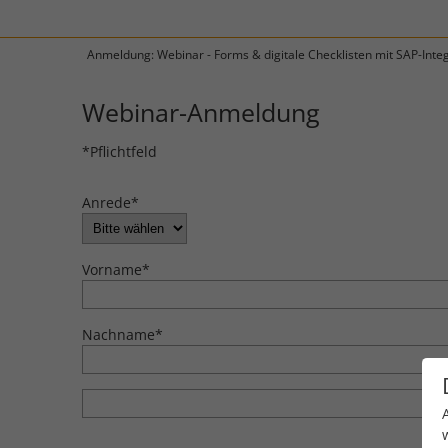
Anmeldung: Webinar - Forms & digitale Checklisten mit SAP-Inte
Webinar-Anmeldung
*Pflichtfeld
Anrede
*
Vorname
*
Nachname
*