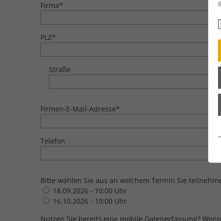
Firma
*
PLZ
*
Straße
Firmen-E-Mail-Adresse
*
Telefon
Bitte wählen Sie aus an welchem Termin Sie teilneh
18.09.2026 - 10:00 Uhr
16.10.2026 - 10:00 Uhr
Nutzen Sie bereits eine mobile Datenerfassung? Wenn