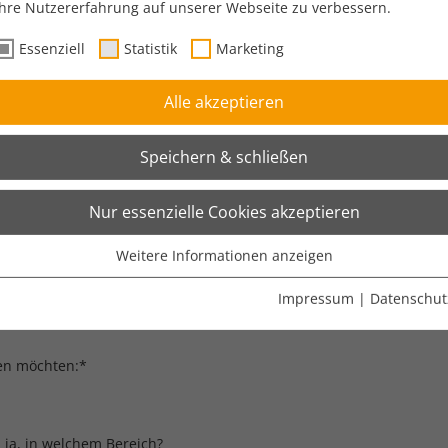
Ihre Nutzererfahrung auf unserer Webseite zu verbessern.
Essenziell
Statistik
Marketing
Ort
L
Alle akzeptieren
Speichern & schließen
Nur essenzielle Cookies akzeptieren
Weitere Informationen anzeigen
Essenziell
Essenzielle Cookies werden für grundlegende Funktionen der
Impressum
|
Datenschut
Webseite benötigt. Dadurch ist gewährleistet, dass die Webseite
einwandfrei funktioniert.
men möchten:
*
Cookie-Informationen anzeigen
Name
cookie_optin
Anbieter
Membrain Gmbh
Statistik
 ja, in welchem Bereich?