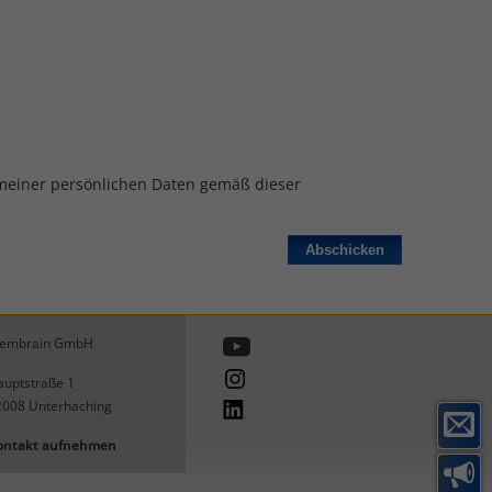
meiner persönlichen Daten gemäß dieser
embrain GmbH
uptstraße 1
2008
Unterhaching
ontakt aufnehmen