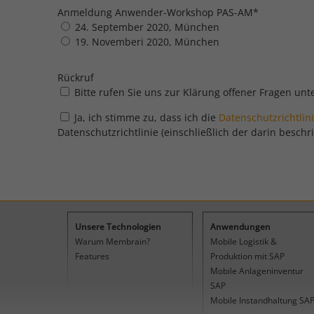
Anmeldung Anwender-Workshop PAS-AM
*
24. September 2020, München
19. Novemberi 2020, München
Rückruf
Bitte rufen Sie uns zur Klärung offener Fragen un
Ja, ich stimme zu, dass ich die
Datenschutzrichtlin
Datenschutzrichtlinie (einschließlich der darin bes
Unsere Technologien
Anwendungen
Warum Membrain?
Mobile Logistik &
Features
Produktion mit SAP
Mobile Anlageninventur
SAP
Mobile Instandhaltung SA