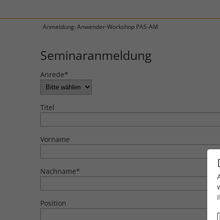
Anmeldung: Anwender-Workshop PAS-AM
Seminaranmeldung
Anrede
*
Titel
Vorname
Nachname
*
Position